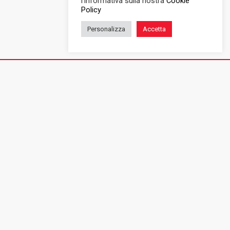
l'informativa sulla nostra
Cookie
Policy
Personalizza
Accetta
Lega Italiana per la Lotta contro i Tumori - LILT Milano Monza
Brianza APS