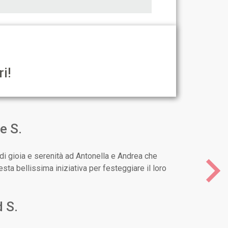
ri!
e S.
i di gioia e serenità ad Antonella e Andrea che
sta bellissima iniziativa per festeggiare il loro
Nex
 S.