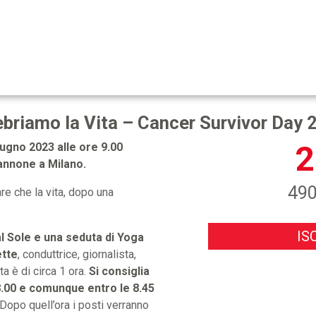
ebriamo la Vita – Cancer Survivor Day 
2
iugno 2023 alle ore 9.00
Cannone a Milano.
490
re che la vita, dopo una
IS
 al Sole e una seduta di Yoga
ette
, conduttrice, giornalista,
ta è di circa 1 ora.
Si consiglia
8.00
e comunque entro le 8.45
 Dopo quell’ora i posti verranno